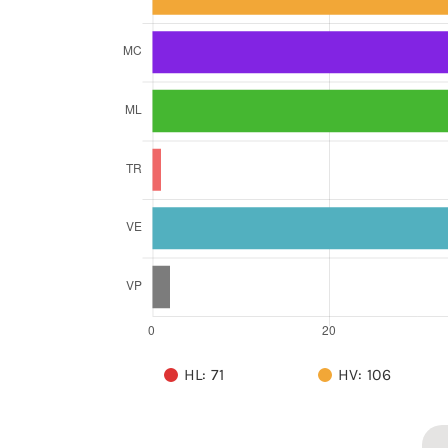
HL: 71
HV: 106