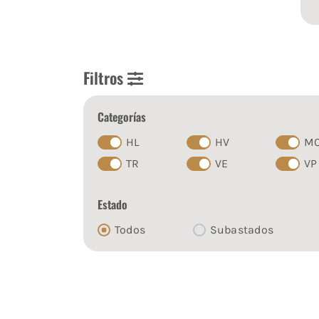
Filtros
Categorías
HL
HV
M
TR
VE
VP
Estado
Todos
Subastados