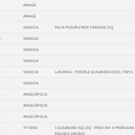
AMAGÁ
3
AMAGÁ
0
VENECIA
FALTA PEZUÑA PATA TRASERA IZQ
0
VENECIA
VENECIA
VENECIA
6
VENECIA
LUNANCA - POSIBLE GUSANERA EN EL TOPIS
2
VENECIA
3
ANGELÓPOLIS
2
ANGELÓPOLIS
2
ANGELÓPOLIS
4
TITIRIBI
1 GUSANERA ISQ IZQ - PROV INF 4 PREÑADAS 3
POSIBLE PREÑEZ