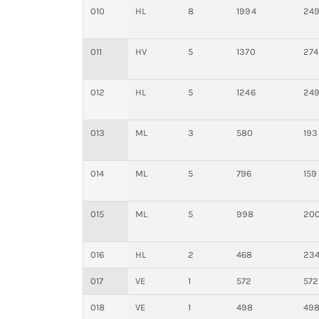
010
HL
8
1994
24
011
HV
5
1370
274
012
HL
5
1246
24
013
ML
3
580
193
014
ML
5
796
159
015
ML
5
998
20
016
HL
2
468
23
017
VE
1
572
572
018
VE
1
498
49