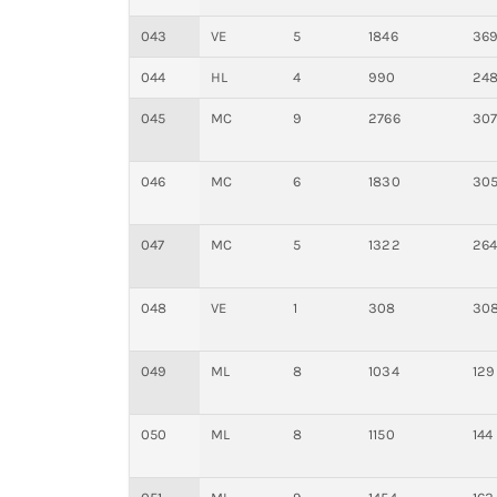
043
VE
5
1846
36
044
HL
4
990
24
045
MC
9
2766
30
046
MC
6
1830
30
047
MC
5
1322
26
048
VE
1
308
30
049
ML
8
1034
129
050
ML
8
1150
144