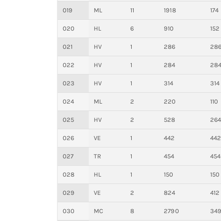
019
ML
11
1918
174
020
HL
6
910
152
021
HV
1
286
28
022
HV
1
284
28
023
HV
1
314
314
024
ML
2
220
110
025
HV
2
528
26
026
VE
1
442
44
027
TR
1
454
454
028
HL
1
150
150
029
VE
2
824
412
030
MC
8
2790
34