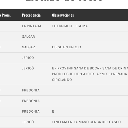
o Prom.
Procedencia
Observaciones
3
LA PINTADA
1 HERNIADO - 1 GOMA
0
SALGAR
0
SALGAR
CIEGO EN UN OJO
2
JERICÓ
JERICÓ
E - PROV INF SANA DE BOCA - SANA DE ORINA
PROD LECHE DE 8 A 10LTS APROX - PREÑADA
GIROLANDO
6
FREDONIA
0
FREDONIA
8
FREDONIA
E
JERICÓ
1 INFLAM EN LA MANO CERCA DEL CASCO