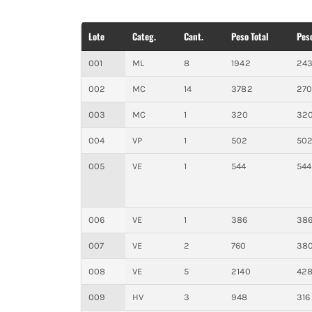
Lote
Categ.
Cant.
Peso Total
Pes
001
ML
8
1942
24
002
MC
14
3782
27
003
MC
1
320
32
004
VP
1
502
50
005
VE
1
544
544
006
VE
1
386
38
007
VE
2
760
38
008
VE
5
2140
42
009
HV
3
948
316