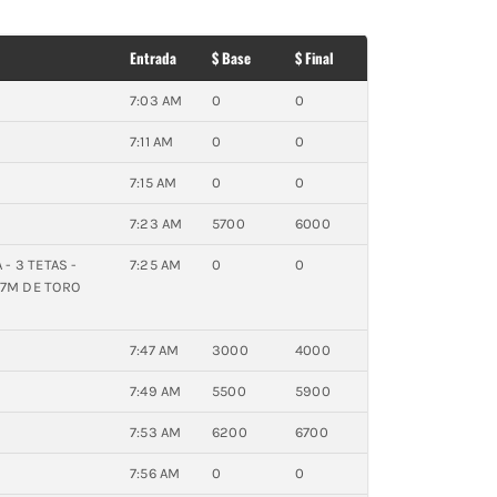
Entrada
$ Base
$ Final
7:03 AM
0
0
7:11 AM
0
0
7:15 AM
0
0
7:23 AM
5700
6000
 - 3 TETAS -
7:25 AM
0
0
 7M DE TORO
7:47 AM
3000
4000
7:49 AM
5500
5900
7:53 AM
6200
6700
7:56 AM
0
0