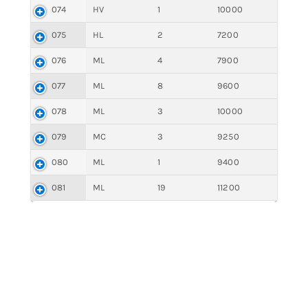
074
HV
1
10000
075
HL
2
7200
076
ML
4
7900
077
ML
8
9600
078
ML
3
10000
079
MC
3
9250
080
ML
1
9400
081
ML
19
11200