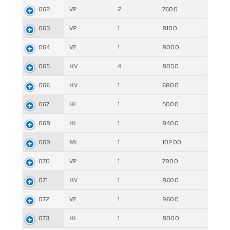
062
VP
2
7600
063
VP
1
8100
064
VE
1
8000
065
HV
4
8050
066
HV
1
6800
067
HL
1
5000
068
HL
1
8400
069
ML
1
10200
070
VP
1
7900
071
HV
1
8600
072
VE
1
9600
073
HL
1
8000