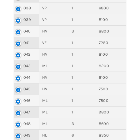
038
VP
1
6800
039
VP
1
8100
040
HV
3
8800
041
VE
1
7250
042
HV
1
8100
043
ML
1
8200
044
HV
1
8100
045
HV
1
7500
046
ML
1
7800
047
ML
1
9800
048
ML
3
8600
049
HL
6
8350