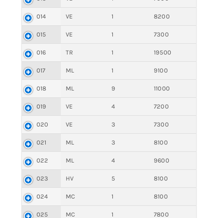
014
VE
1
8200
015
VE
1
7300
016
TR
1
19500
017
ML
1
9100
018
ML
9
11000
019
VE
4
7200
020
VE
3
7300
021
ML
3
8100
022
ML
4
9600
023
HV
5
8100
024
MC
1
8100
025
MC
1
7800