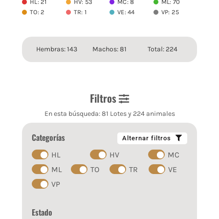
HL: 21
HV: 53
MC: 8
ML: 70
TO: 2
TR: 1
VE: 44
VP: 25
Hembras: 143
Machos: 81
Total: 224
Filtros
En esta búsqueda: 81 Lotes y 224 animales
Categorías
Alternar filtros
HL
HV
MC
ML
TO
TR
VE
VP
Estado