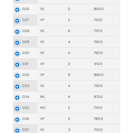
026
VE
2
8000
027
VP
5
7550
028
VE
6
7700
029
VE
4
7600
030
VE
4
7600
031
VP
2
9100
032
VP
9
8800
033
VE
4
7500
034
ML
4
8750
035
MC
2
7700
036
VP
2
7800
037
VE
3
7050