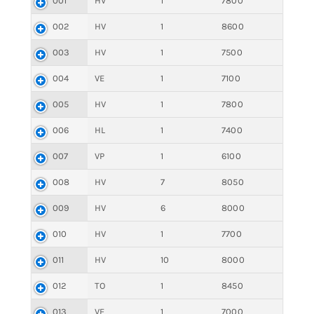
001
HV
1
7800
002
HV
1
8600
003
HV
1
7500
004
VE
1
7100
005
HV
1
7800
006
HL
1
7400
007
VP
1
6100
008
HV
7
8050
009
HV
6
8000
010
HV
1
7700
011
HV
10
8000
012
TO
1
8450
013
VE
1
7000