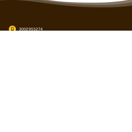
3002955274
informacion@cencogan.com
Kilómetro 12, vía Buenavista – Caucasia en Córdoba
Subasta virtual
PQRS
Calendario de eventos
Formularios
descargables
Pagos en linea
Términos y
condiciones
Lotes en línea
Reglamento de
comercialización