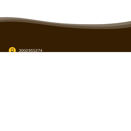
3002955274
informacion@cencogan.com
Kilómetro 12, vía Buenavista – Caucasia en Córdoba
Subasta virtual
PQRS
Calendario de eventos
Formularios
descargables
Pagos en linea
Términos y
condiciones