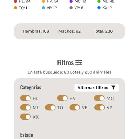
HL: 94
HV: 54
MC: 19
ML: 42
TO: 1
VE: 12
VP: 6
XX: 2
Hembras: 166
Machos: 62
Total: 230
Filtros
En esta búsqueda: 83 Lotes y 230 animales
Categorías
Alternar filtros
HL
HV
MC
ML
TO
VE
VP
XX
Estado