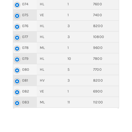
074
HL
1
7600
075
VE
1
7400
076
HL
3
8200
077
HL
3
10800
078
ML
1
9600
079
HL
10
7800
080
HL
5
7700
081
HV
3
8200
082
VE
1
6900
083
ML
11
11200