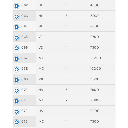
062
HL
1
4000
063
HL
3
8000
064
HL
1
6000
065
VE
1
6700
066
VE
1
7500
067
ML
1
13200
068
MC
1
10200
069
XX
2
11500
070
HV
5
7600
071
ML
2
10600
072
HV
1
6900
073
MC
1
7500