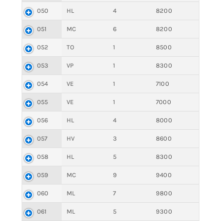
050
HL
4
8200
051
MC
6
8200
052
TO
1
8500
053
VP
1
8300
054
VE
1
7100
055
VE
1
7000
056
HL
4
8000
057
HV
3
8600
058
HL
5
8300
059
MC
9
9400
060
ML
7
9800
061
ML
5
9300