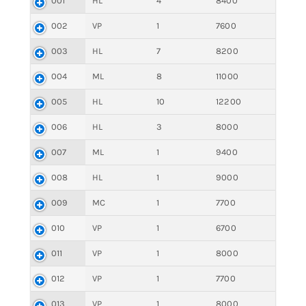
001
HL
4
8400
002
VP
1
7600
003
HL
7
8200
004
ML
8
11000
005
HL
10
12200
006
HL
3
8000
007
ML
1
9400
008
HL
1
9000
009
MC
1
7700
010
VP
1
6700
011
VP
1
8000
012
VP
1
7700
013
VP
1
8000