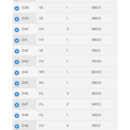
038
VE
1
6800
039
VE
1
9600
040
HV
3
8800
041
HV
1
8800
042
VE
1
7600
043
HV
1
11000
044
MC
1
8200
045
ML
1
9800
046
HL
11
8000
047
HL
2
6400
048
HL
1
3600
049
HV
4
7600