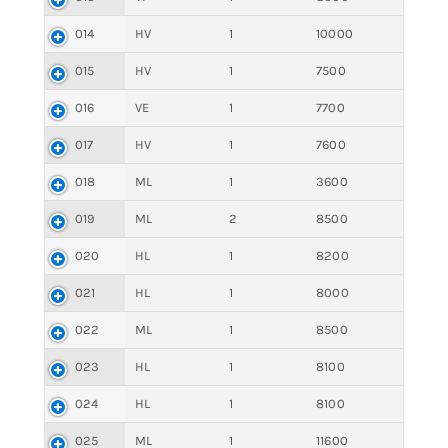
014
HV
1
10000
015
HV
1
7500
016
VE
1
7700
017
HV
1
7600
018
ML
1
3600
019
ML
2
8500
020
HL
1
8200
021
HL
1
8000
022
ML
1
8500
023
HL
1
8100
024
HL
1
8100
025
ML
1
11600