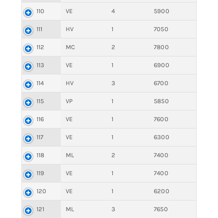
110
VE
4
5900
111
HV
1
7050
112
MC
2
7800
113
VE
1
6900
114
HV
3
6700
115
VP
1
5850
116
VE
1
7600
117
VE
1
6300
118
ML
2
7400
119
VE
1
7400
120
VE
1
6200
121
ML
3
7650