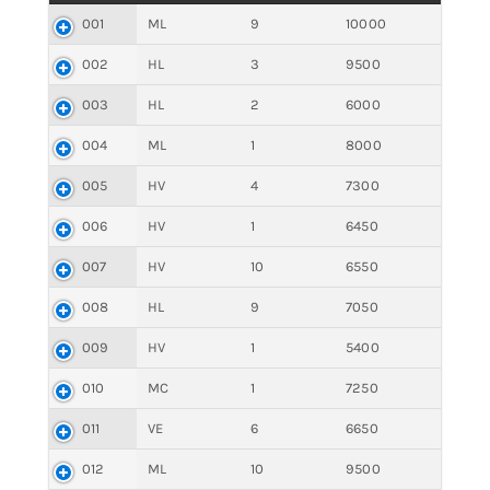
001
ML
9
10000
002
HL
3
9500
003
HL
2
6000
004
ML
1
8000
005
HV
4
7300
006
HV
1
6450
007
HV
10
6550
008
HL
9
7050
009
HV
1
5400
010
MC
1
7250
011
VE
6
6650
012
ML
10
9500