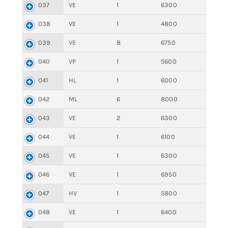
037
VE
1
6300
038
VE
1
4800
039
VE
8
6750
040
VP
1
5600
041
HL
1
6000
042
ML
6
8000
043
VE
2
6300
044
VE
1
6100
045
VE
1
6300
046
VE
1
6950
047
HV
1
5800
048
VE
1
6400