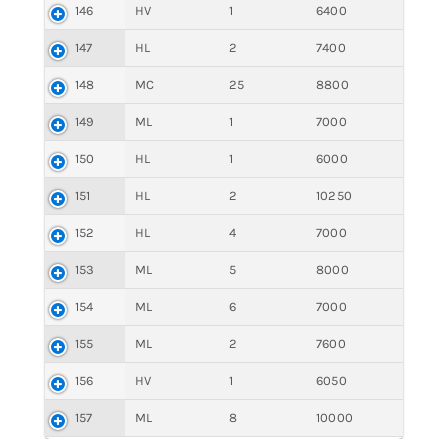
146
HV
1
6400
147
HL
2
7400
148
MC
25
8800
149
ML
1
7000
150
HL
1
6000
151
HL
2
10250
152
HL
4
7000
153
ML
5
8000
154
ML
6
7000
155
ML
2
7600
156
HV
1
6050
157
ML
8
10000