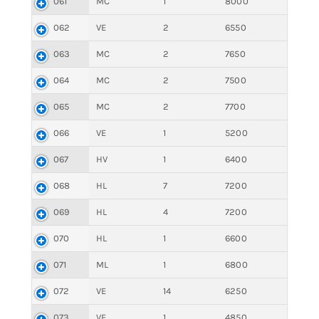
061
MC
1
8000
062
VE
2
6550
063
MC
2
7650
064
MC
2
7500
065
MC
2
7700
066
VE
1
5200
067
HV
1
6400
068
HL
7
7200
069
HL
4
7200
070
HL
1
6600
071
ML
1
6800
072
VE
14
6250
073
VE
1
4850