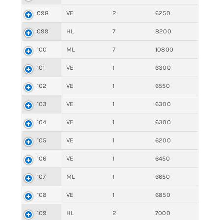
098
VE
2
6250
099
HL
7
8200
100
ML
7
10800
101
VE
1
6300
102
VE
1
6550
103
VE
1
6300
104
VE
1
6300
105
VE
1
6200
106
VE
1
6450
107
ML
1
6650
108
VE
1
6850
109
HL
2
7000