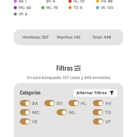
BA: 1
BV: 6
HL: 73
HV: 86
MC: 60
ML: 76
TO: 6
VE: 135
VP: 6
Hembras: 307
Machos: 142
Total: 449
Filtros
En esta búsqueda: 157 Lotes y 449 animales
Categorías
Alternar filtros
BA
BV
HL
HV
MC
ML
TO
VE
VP