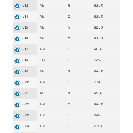
013
VE
8
6300
014
VE
2
6300
015
VE
5
6250
016
VE
9
6350
017
HV
1
8000
018
TO
1
7250
019
VE
3
6800
020
HV
1
7150
021
ML
3
8900
022
HV
2
6800
023
HV
1
6450
024
HV
1
7100