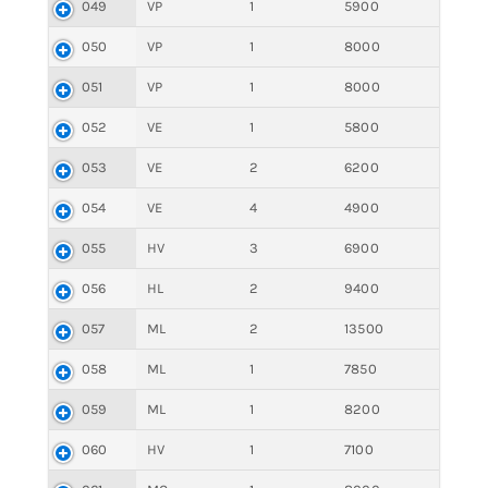
049
VP
1
5900
050
VP
1
8000
051
VP
1
8000
052
VE
1
5800
053
VE
2
6200
054
VE
4
4900
055
HV
3
6900
056
HL
2
9400
057
ML
2
13500
058
ML
1
7850
059
ML
1
8200
060
HV
1
7100