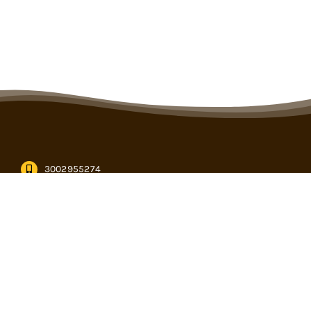
3002955274
informacion@cencogan.com
Kilómetro 12, vía Buenavista – Caucasia en Córdoba
Subasta virtual
PQRS
Calendario de eventos
Formularios