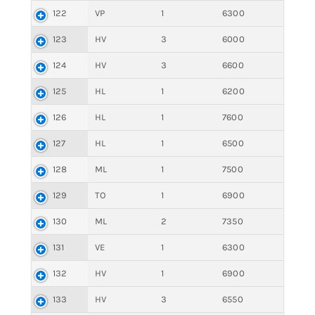
122
VP
1
6300
123
HV
3
6000
124
HV
3
6600
125
HL
1
6200
126
HL
1
7600
127
HL
1
6500
128
ML
1
7500
129
TO
1
6900
130
ML
2
7350
131
VE
1
6300
132
HV
1
6900
133
HV
3
6550