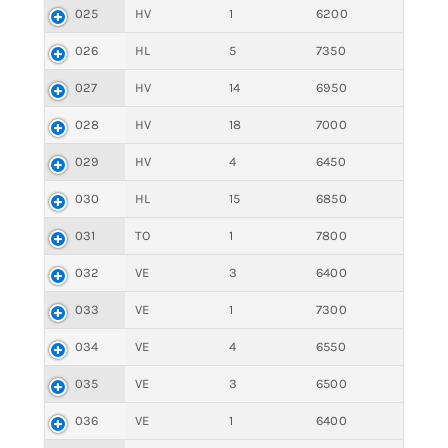
025
HV
1
6200
026
HL
5
7350
027
HV
14
6950
028
HV
18
7000
029
HV
4
6450
030
HL
15
6850
031
TO
1
7800
032
VE
3
6400
033
VE
1
7300
034
VE
4
6550
035
VE
3
6500
036
VE
1
6400