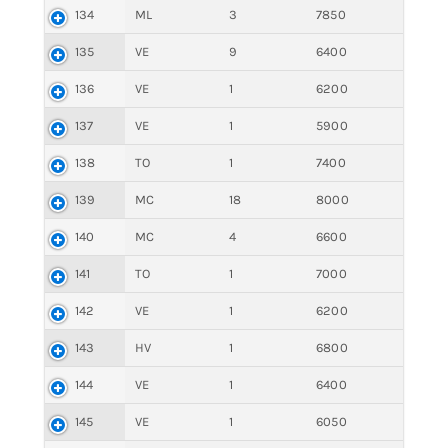
134
ML
3
7850
135
VE
9
6400
136
VE
1
6200
137
VE
1
5900
138
TO
1
7400
139
MC
18
8000
140
MC
4
6600
141
TO
1
7000
142
VE
1
6200
143
HV
1
6800
144
VE
1
6400
145
VE
1
6050