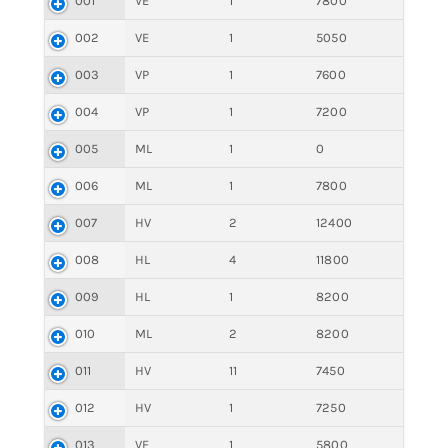
001
VE
1
7800
002
VE
1
5050
003
VP
1
7600
004
VP
1
7200
005
ML
1
0
006
ML
1
7800
007
HV
2
12400
008
HL
4
11800
009
HL
1
8200
010
ML
2
8200
011
HV
11
7450
012
HV
1
7250
013
VE
1
5800