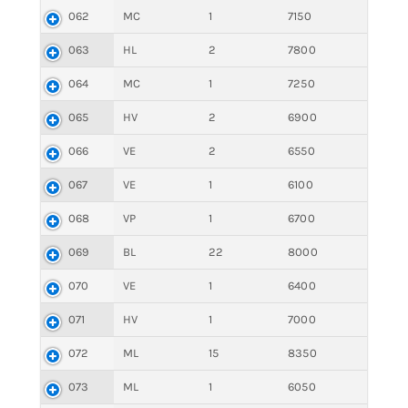
062
MC
1
7150
063
HL
2
7800
064
MC
1
7250
065
HV
2
6900
066
VE
2
6550
067
VE
1
6100
068
VP
1
6700
069
BL
22
8000
070
VE
1
6400
071
HV
1
7000
072
ML
15
8350
073
ML
1
6050