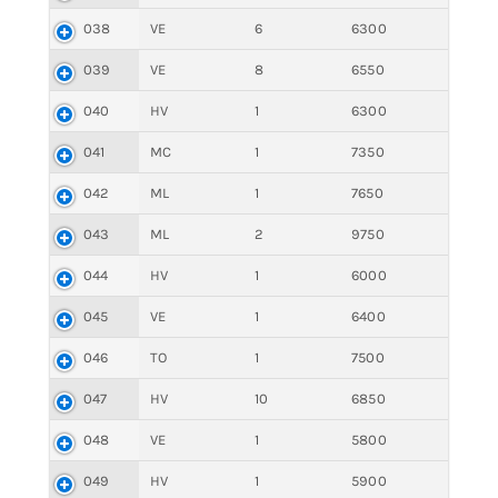
038
VE
6
6300
039
VE
8
6550
040
HV
1
6300
041
MC
1
7350
042
ML
1
7650
043
ML
2
9750
044
HV
1
6000
045
VE
1
6400
046
TO
1
7500
047
HV
10
6850
048
VE
1
5800
049
HV
1
5900