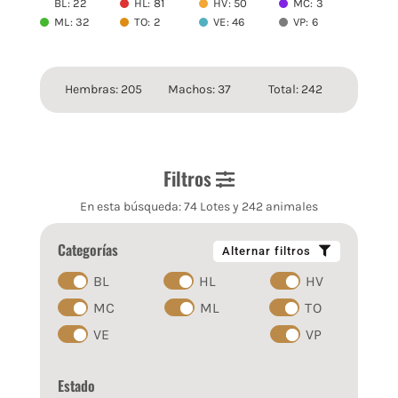
BL: 22
HL: 81
HV: 50
MC: 3
ML: 32
TO: 2
VE: 46
VP: 6
Hembras: 205
Machos: 37
Total: 242
Filtros
En esta búsqueda: 74 Lotes y 242 animales
Categorías
Alternar filtros
BL
HL
HV
MC
ML
TO
VE
VP
Estado