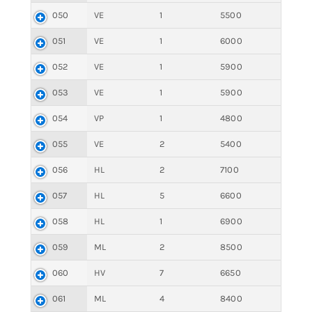
050
VE
1
5500
051
VE
1
6000
052
VE
1
5900
053
VE
1
5900
054
VP
1
4800
055
VE
2
5400
056
HL
2
7100
057
HL
5
6600
058
HL
1
6900
059
ML
2
8500
060
HV
7
6650
061
ML
4
8400