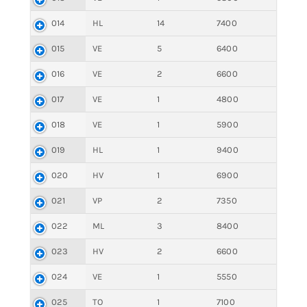
014
HL
14
7400
015
VE
5
6400
016
VE
2
6600
017
VE
1
4800
018
VE
1
5900
019
HL
1
9400
020
HV
1
6900
021
VP
2
7350
022
ML
3
8400
023
HV
2
6600
024
VE
1
5550
025
TO
1
7100