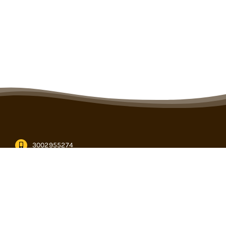
3002955274
informacion@cencogan.com
Kilómetro 12, vía Buenavista – Caucasia en Córdoba
Subasta virtual
PQRS