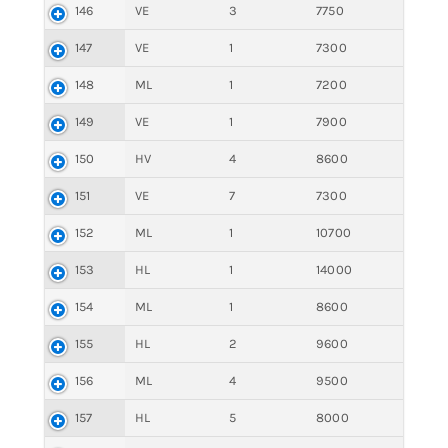
146
VE
3
7750
147
VE
1
7300
148
ML
1
7200
149
VE
1
7900
150
HV
4
8600
151
VE
7
7300
152
ML
1
10700
153
HL
1
14000
154
ML
1
8600
155
HL
2
9600
156
ML
4
9500
157
HL
5
8000