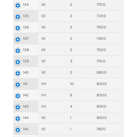
134
VE
2
7700
135
VE
2
7300
136
VE
2
7900
137
VE
2
7400
138
VE
2
7500
139
VE
3
7700
140
VE
2
6800
141
HV
10
8300
142
HV
6
8300
143
HV
4
8500
144
VE
1
8000
145
VE
1
7650