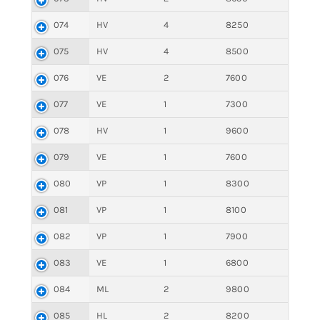
074
HV
4
8250
075
HV
4
8500
076
VE
2
7600
077
VE
1
7300
078
HV
1
9600
079
VE
1
7600
080
VP
1
8300
081
VP
1
8100
082
VP
1
7900
083
VE
1
6800
084
ML
2
9800
085
HL
2
8200