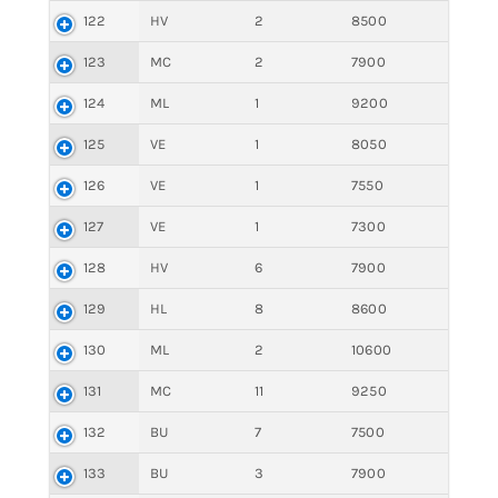
122
HV
2
8500
123
MC
2
7900
124
ML
1
9200
125
VE
1
8050
126
VE
1
7550
127
VE
1
7300
128
HV
6
7900
129
HL
8
8600
130
ML
2
10600
131
MC
11
9250
132
BU
7
7500
133
BU
3
7900