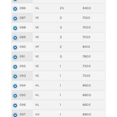
086
HL
25
9400
087
VE
2
7550
088
VE
3
7000
089
VE
3
7050
090
VP
2
8100
091
VE
3
7800
092
VE
1
7300
093
VE
1
7350
094
HL
1
8600
095
HL
1
8800
096
HL
1
6600
097
HV
1
8800