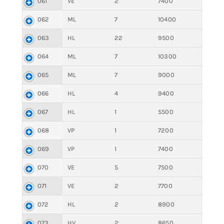
061
VE
2
7400
062
ML
7
10400
063
HL
22
9500
064
ML
7
10300
065
ML
7
9000
066
HL
4
9400
067
HL
1
5500
068
VP
1
7200
069
VP
1
7400
070
VE
5
7500
071
VE
2
7700
072
HL
2
8900
073
HV
2
8650