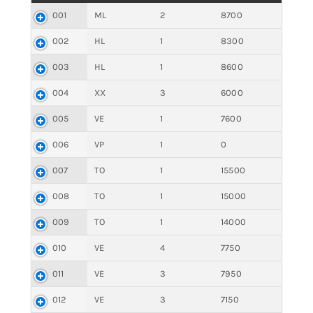
001
ML
2
8700
002
HL
1
8300
003
HL
1
8600
004
XX
3
6000
005
VE
1
7600
006
VP
1
0
007
TO
1
15500
008
TO
1
15000
009
TO
1
14000
010
VE
4
7750
011
VE
3
7950
012
VE
3
7150