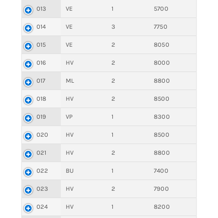
013
VE
1
5700
014
VE
3
7750
015
VE
2
8050
016
HV
2
8000
017
ML
2
8800
018
HV
2
8500
019
VP
1
8300
020
HV
1
8500
021
HV
2
8800
022
BU
1
7400
023
HV
2
7900
024
HV
1
8200