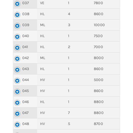
037
VE
1
7800
038
HL
4
8600
039
ML
3
10000
040
HL
1
7500
041
HL
2
7000
042
ML
1
8000
043
HL
1
8600
044
HV
1
5000
045
HV
1
8600
046
HL
1
8800
047
HV
7
8800
048
HV
5
8700