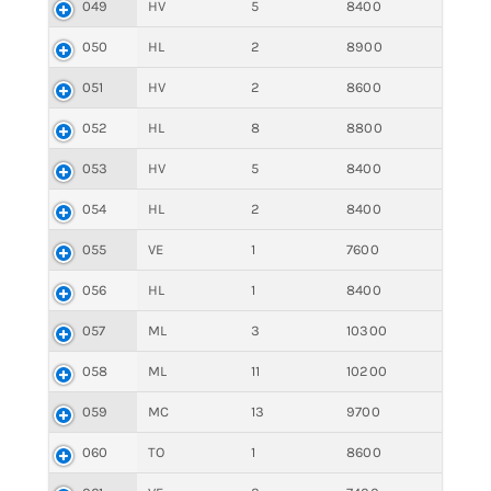
049
HV
5
8400
050
HL
2
8900
051
HV
2
8600
052
HL
8
8800
053
HV
5
8400
054
HL
2
8400
055
VE
1
7600
056
HL
1
8400
057
ML
3
10300
058
ML
11
10200
059
MC
13
9700
060
TO
1
8600