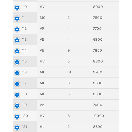
110
HV
1
8000
111
MC
2
7800
112
VP
1
7700
113
VE
1
6800
114
VE
9
7850
115
HV
5
8300
116
MC
18
9700
117
MC
6
9600
118
ML
5
9600
119
VP
1
7000
120
HV
3
10000
121
HL
2
8600