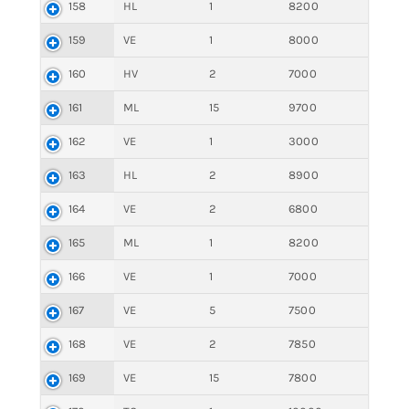
158
HL
1
8200
159
VE
1
8000
160
HV
2
7000
161
ML
15
9700
162
VE
1
3000
163
HL
2
8900
164
VE
2
6800
165
ML
1
8200
166
VE
1
7000
167
VE
5
7500
168
VE
2
7850
169
VE
15
7800