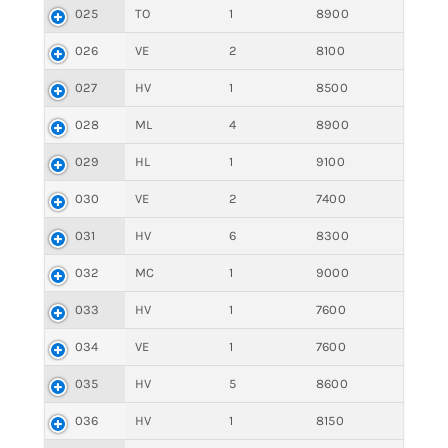
025
TO
1
8900
026
VE
2
8100
027
HV
1
8500
028
ML
4
8900
029
HL
1
9100
030
VE
2
7400
031
HV
6
8300
032
MC
1
9000
033
HV
1
7600
034
VE
1
7600
035
HV
5
8600
036
HV
1
8150