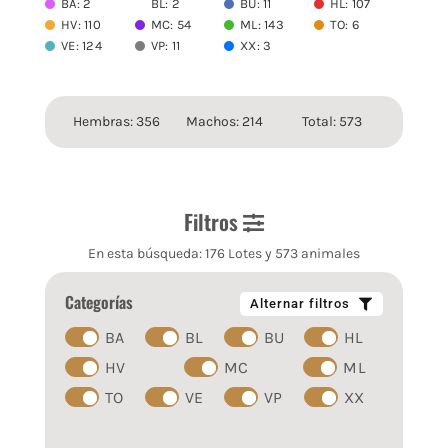
BA: 2
BL: 2
BU: 11
HL: 107
HV: 110
MC: 54
ML: 143
TO: 6
VE: 124
VP: 11
XX: 3
Hembras: 356
Machos: 214
Total: 573
Filtros
En esta búsqueda: 176 Lotes y 573 animales
Categorías
Alternar filtros
BA
BL
BU
HL
HV
MC
ML
TO
VE
VP
XX