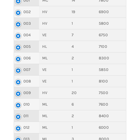
001
MC
14
7800
002
HV
19
6900
003
HV
1
5800
004
VE
7
6750
005
HL
4
7100
006
ML
2
8300
007
VE
1
5850
008
VE
1
8100
009
HV
20
7500
010
ML
6
7600
011
ML
2
8400
012
ML
1
6000
013
ML
3
8000