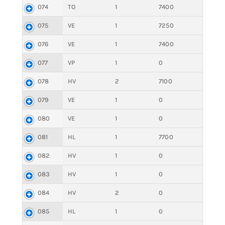
074
TO
1
7400
075
VE
1
7250
076
VE
1
7400
077
VP
1
0
078
HV
2
7100
079
VE
1
0
080
VE
1
0
081
HL
1
7700
082
HV
1
0
083
HV
1
0
084
HV
2
0
085
HL
1
0