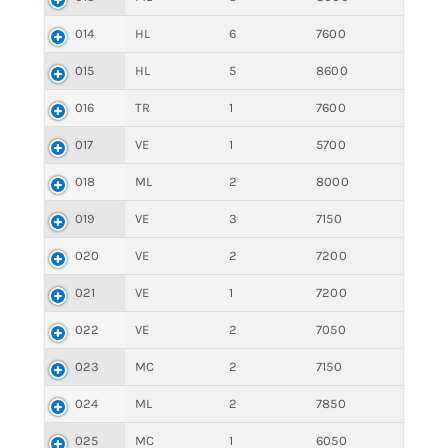
014
HL
6
7600
015
HL
5
8600
016
TR
1
7600
017
VE
1
5700
018
ML
2
8000
019
VE
3
7150
020
VE
2
7200
021
VE
1
7200
022
VE
2
7050
023
MC
2
7150
024
ML
2
7850
025
MC
1
6050