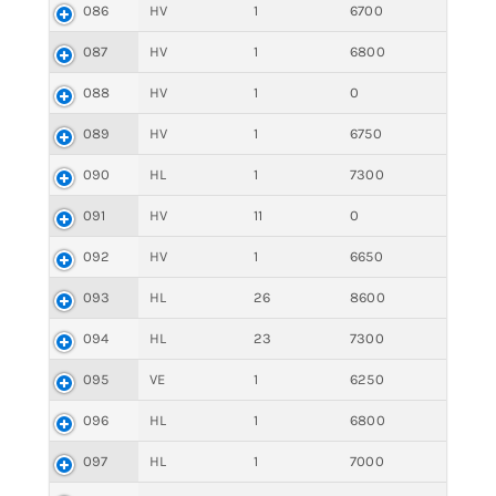
086
HV
1
6700
087
HV
1
6800
088
HV
1
0
089
HV
1
6750
090
HL
1
7300
091
HV
11
0
092
HV
1
6650
093
HL
26
8600
094
HL
23
7300
095
VE
1
6250
096
HL
1
6800
097
HL
1
7000