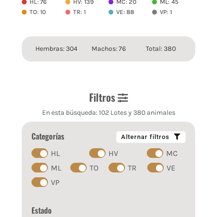
HL: 76
HV: 139
MC: 20
ML: 45
TO: 10
TR: 1
VE: 88
VP: 1
Hembras: 304
Machos: 76
Total: 380
Filtros
En esta búsqueda: 102 Lotes y 380 animales
Categorías
Alternar filtros
HL
HV
MC
ML
TO
TR
VE
VP
Estado