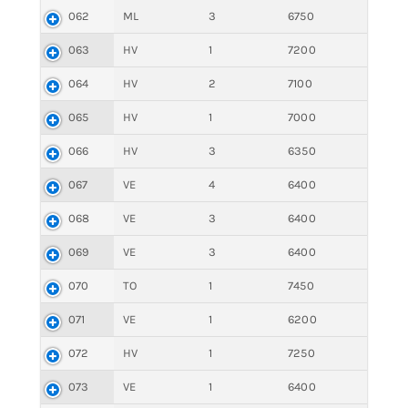
062
ML
3
6750
063
HV
1
7200
064
HV
2
7100
065
HV
1
7000
066
HV
3
6350
067
VE
4
6400
068
VE
3
6400
069
VE
3
6400
070
TO
1
7450
071
VE
1
6200
072
HV
1
7250
073
VE
1
6400