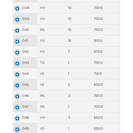
038
HV
10
7500
039
HV
10
7500
040
ML
10
7900
041
HV
16
8100
042
HV
7
6750
043
TO
1
7500
044
VE
1
7100
045
VE
2
6500
046
ML
3
7900
047
ML
1
7000
048
HV
3
6500
049
VE
1
6500