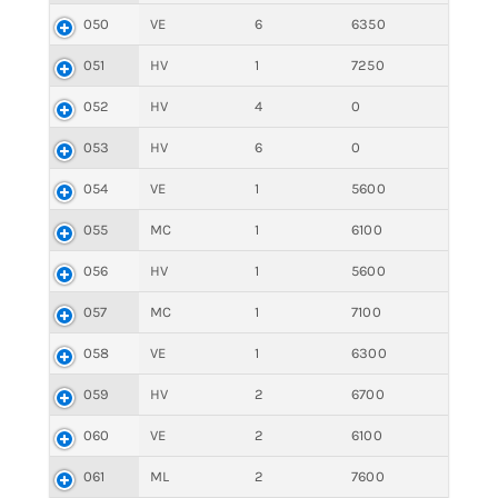
050
VE
6
6350
051
HV
1
7250
052
HV
4
0
053
HV
6
0
054
VE
1
5600
055
MC
1
6100
056
HV
1
5600
057
MC
1
7100
058
VE
1
6300
059
HV
2
6700
060
VE
2
6100
061
ML
2
7600