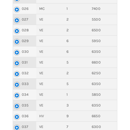
026
MC
1
7400
027
VE
2
5500
028
VE
2
6500
029
VE
6
5950
030
VE
6
6350
031
VE
5
6600
032
VE
2
6250
033
VE
5
6350
034
VE
1
5850
035
VE
3
6350
036
HV
9
6650
037
VE
7
6300