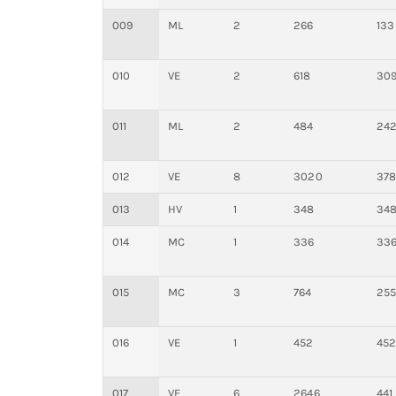
009
ML
2
266
133
010
VE
2
618
30
011
ML
2
484
24
012
VE
8
3020
37
013
HV
1
348
34
014
MC
1
336
33
015
MC
3
764
25
016
VE
1
452
45
017
VE
6
2646
441