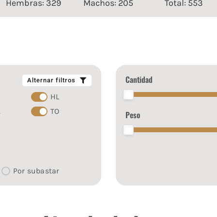
Hembras: 329
Machos: 205
Total: 553
Cantidad
Alternar filtros
HL
L
TO
Peso
Por subastar