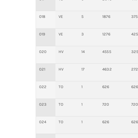
018
VE
5
1876
375
019
VE
3
1276
42
020
HV
14
4555
32
021
HV
17
4632
27
022
TO
1
626
62
023
TO
1
720
72
024
TO
1
626
62