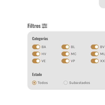
Filtros
Categorías
BA
BL
BV
HV
MC
M
VE
VP
XX
Estado
Todos
Subastados