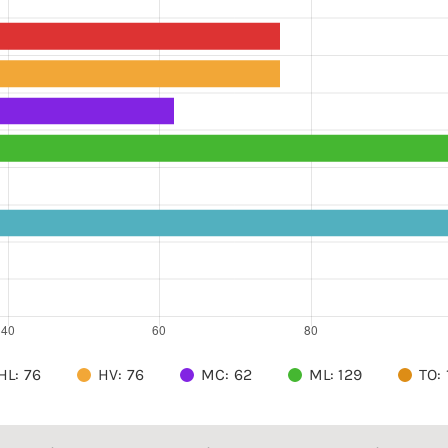
HL: 76
HV: 76
MC: 62
ML: 129
TO: 