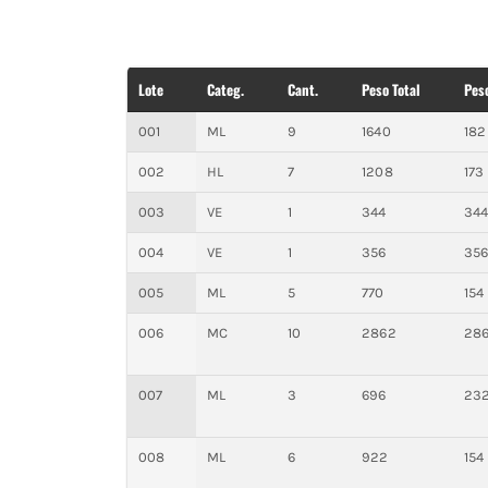
Lote
Categ.
Cant.
Peso Total
Pes
001
ML
9
1640
182
002
HL
7
1208
173
003
VE
1
344
34
004
VE
1
356
35
005
ML
5
770
154
006
MC
10
2862
28
007
ML
3
696
23
008
ML
6
922
154