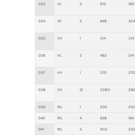
033
HL
5
912
182
034
VE
2
648
32
035
HV
1
314
314
036
HL
2
482
241
037
HV
1
270
27
038
HV
12
3380
28
039
ML
1
200
20
040
ML
4
658
164
041
ML
5
1012
20