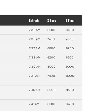
Entrada
$ Base
$ Final
7:35 AM
8600
9400
7:36 AM
7400
7800
7:37 AM
6000
6200
7:38 AM
6200
6500
7:30 AM
8000
9000
7:31 AM
7800
8000
7:46 AM
8000
8500
7:41 AM
8600
9400