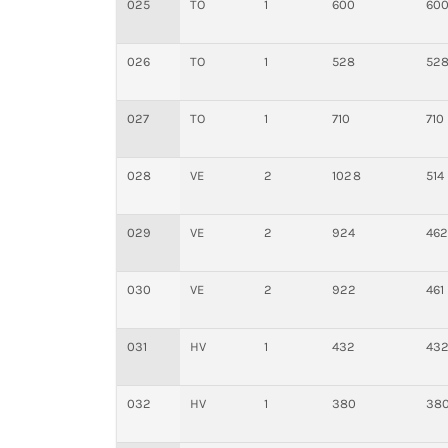
025
TO
1
600
60
026
TO
1
528
52
027
TO
1
710
710
028
VE
2
1028
514
029
VE
2
924
46
030
VE
2
922
461
031
HV
1
432
43
032
HV
1
380
38