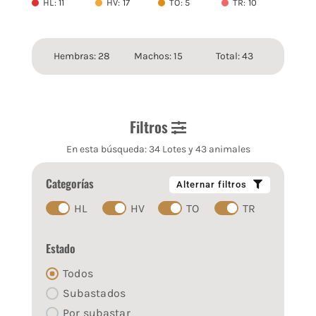
HL: 11
HV: 17
TO: 5
TR: 10
Hembras: 28
Machos: 15
Total: 43
Filtros
En esta búsqueda: 34 Lotes y 43 animales
Categorías
Alternar filtros
HL
HV
TO
TR
Estado
Todos
Subastados
Por subastar