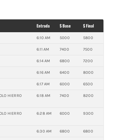
Entrada
$ Base
$ Final
6:10 AM
5000
5800
6:11 AM
7400
7500
6:14 AM
6800
7200
6:16 AM
6400
8000
6:17 AM
6000
6500
OLO HIERRO
6:18 AM
7400
8200
OLO HIERRO
6:28 AM
6000
9300
6:30 AM
6800
6800