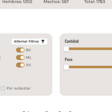
Hembras: 1202
Machos: 567
Total: 1783
Cantidad
Alternar filtros
BV
C
ML
Peso
XX
Por subastar