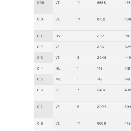
009
VE
14
6658
476
010
VE
14
6102
43
011
HV
1
292
29
012
VE
1
326
32
013
VE
5
2246
44
014
HL
1
148
148
015
ML
1
148
148
016
VE
7
3492
49
017
VE
6
3026
50
018
VE
14
6606
472