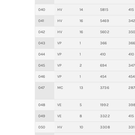
040
HV
14
5815
415
041
HV
16
5469
34
042
HV
16
5602
35
043
VP
1
366
36
044
VP
1
410
410
045
VP
2
694
347
046
VP
1
454
454
047
MC
13
3736
28
048
VE
5
1992
39
049
VE
8
3322
415
050
HV
10
3308
331