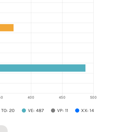
TO: 20
VE: 487
VP: 11
XX: 14