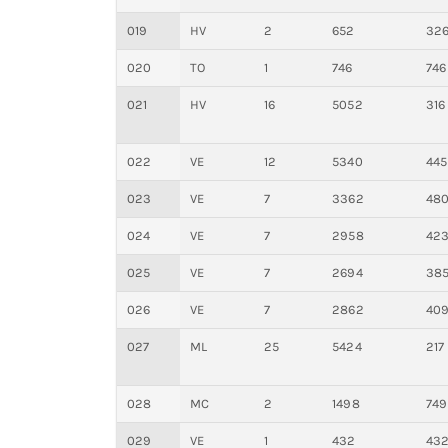
019
HV
2
652
32
020
TO
1
746
746
021
HV
16
5052
316
022
VE
12
5340
445
023
VE
7
3362
48
024
VE
7
2958
42
025
VE
7
2694
38
026
VE
7
2862
40
027
ML
25
5424
217
028
MC
2
1498
749
029
VE
1
432
43