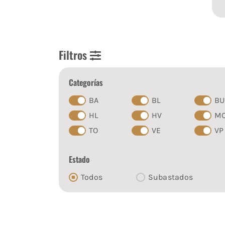
Filtros
Categorías
BA
BL
BU
HL
HV
M
TO
VE
VP
Estado
Todos
Subastados