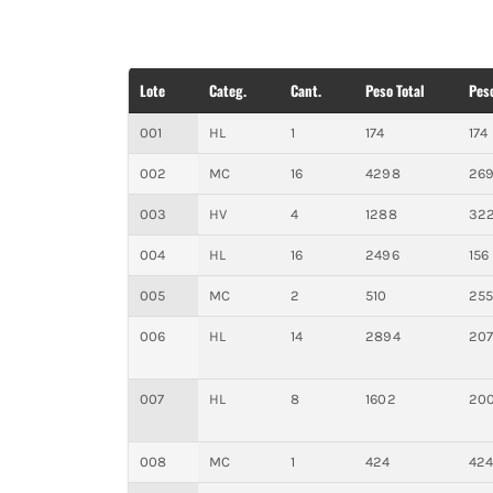
Lote
Categ.
Cant.
Peso Total
Pes
001
HL
1
174
174
002
MC
16
4298
26
003
HV
4
1288
32
004
HL
16
2496
156
005
MC
2
510
25
006
HL
14
2894
20
007
HL
8
1602
20
008
MC
1
424
42