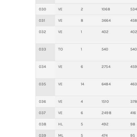
030
VE
2
1068
53
031
VE
8
3664
45
032
VE
1
402
40
033
TO
1
540
54
034
VE
6
2754
45
035
VE
14
6484
46
036
VE
4
1510
37
037
VE
6
2498
416
038
HL
5
492
98
039
ML
5
474
95