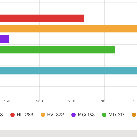
18
HL: 269
HV: 372
MC: 153
ML: 317