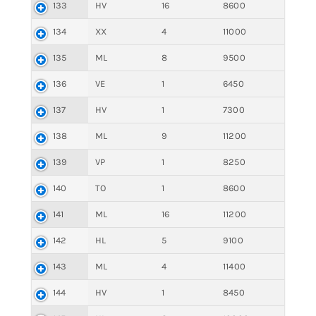
133
HV
16
8600
134
XX
4
11000
135
ML
8
9500
136
VE
1
6450
137
HV
1
7300
138
ML
9
11200
139
VP
1
8250
140
TO
1
8600
141
ML
16
11200
142
HL
5
9100
143
ML
4
11400
144
HV
1
8450