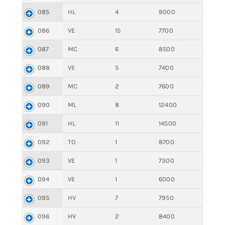
085
HL
4
9000
086
VE
15
7700
087
MC
6
8500
088
VE
5
7400
089
MC
2
7600
090
ML
8
12400
091
HL
11
14500
092
TO
1
8700
093
VE
1
7300
094
VE
1
6000
095
HV
7
7950
096
HV
2
8400