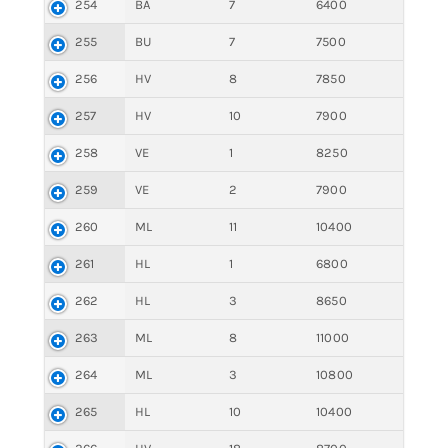
254
BA
7
6400
255
BU
7
7500
256
HV
8
7850
257
HV
10
7900
258
VE
1
8250
259
VE
2
7900
260
ML
11
10400
261
HL
1
6800
262
HL
3
8650
263
ML
8
11000
264
ML
3
10800
265
HL
10
10400