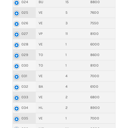
024
BU
15
8800
025
VE
5
7600
026
VE
3
7550
027
VP
11
8100
028
VE
1
6000
029
TO
1
8600
030
TO
1
8100
031
VE
4
7000
032
BA
4
6100
033
VE
2
6800
034
HL
2
8900
035
VE
1
7000