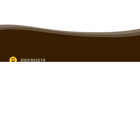
3002955274
informacion@cencogan.com
Kilómetro 12, vía Buenavista – Caucasia en Córdoba
Subasta virtual
PQRS
Calendario de eventos
Formularios
descargables
Pagos en linea
Términos y