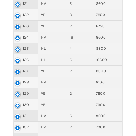
121
HV
5
8600
122
VE
3
7850
123
VE
2
6750
124
HV
16
8600
125
HL
4
8800
126
HL
5
10600
127
VP
2
8000
128
HV
1
8100
129
VE
2
7800
130
VE
1
7300
131
HV
5
9600
132
HV
2
7900