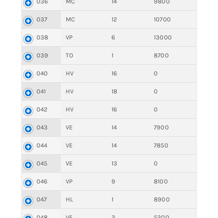
036
MC
14
9800
037
MC
12
10700
038
VP
6
13000
039
TO
1
8700
040
HV
16
0
041
HV
18
0
042
HV
16
0
043
VE
14
7900
044
VE
14
7850
045
VE
13
0
046
VP
9
8100
047
HL
1
8900
048
VE
2
5200