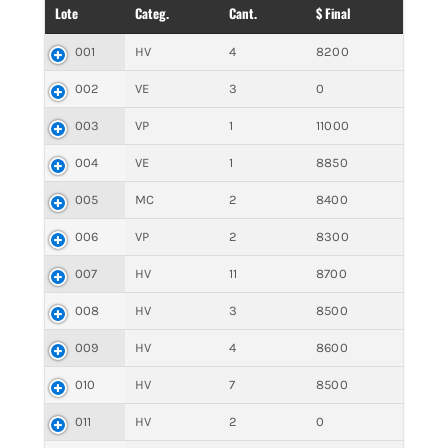
Lote
Categ.
Cant.
$ Final
001
HV
4
8200
002
VE
3
0
003
VP
1
11000
004
VE
1
8850
005
MC
2
8400
006
VP
2
8300
007
HV
11
8700
008
HV
3
8500
009
HV
4
8600
010
HV
7
8500
011
HV
2
0