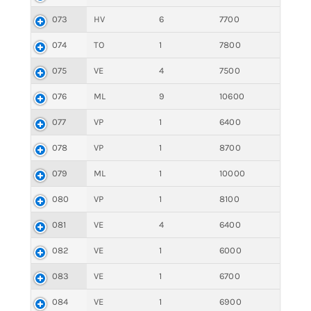
073
HV
6
7700
074
TO
1
7800
075
VE
4
7500
076
ML
9
10600
077
VP
1
6400
078
VP
1
8700
079
ML
1
10000
080
VP
1
8100
081
VE
4
6400
082
VE
1
6000
083
VE
1
6700
084
VE
1
6900