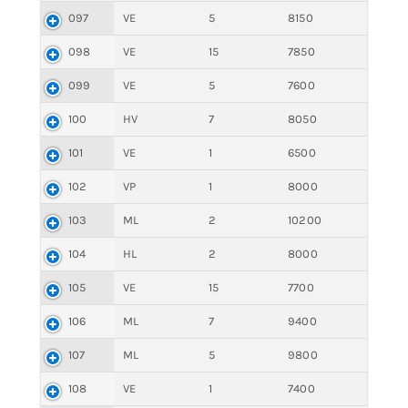
097
VE
5
8150
098
VE
15
7850
099
VE
5
7600
100
HV
7
8050
101
VE
1
6500
102
VP
1
8000
103
ML
2
10200
104
HL
2
8000
105
VE
15
7700
106
ML
7
9400
107
ML
5
9800
108
VE
1
7400