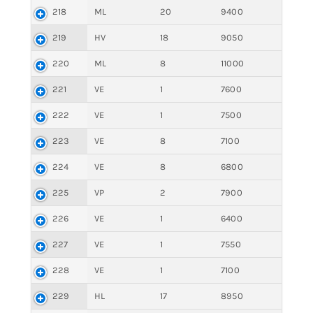
218
ML
20
9400
219
HV
18
9050
220
ML
8
11000
221
VE
1
7600
222
VE
1
7500
223
VE
8
7100
224
VE
8
6800
225
VP
2
7900
226
VE
1
6400
227
VE
1
7550
228
VE
1
7100
229
HL
17
8950