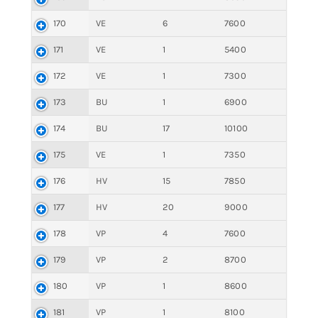
170
VE
6
7600
171
VE
1
5400
172
VE
1
7300
173
BU
1
6900
174
BU
17
10100
175
VE
1
7350
176
HV
15
7850
177
HV
20
9000
178
VP
4
7600
179
VP
2
8700
180
VP
1
8600
181
VP
1
8100