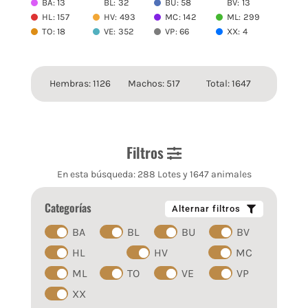
BA: 13
BL: 32
BU: 58
BV: 13
HL: 157
HV: 493
MC: 142
ML: 299
TO: 18
VE: 352
VP: 66
XX: 4
Hembras: 1126
Machos: 517
Total: 1647
Filtros
En esta búsqueda: 288 Lotes y 1647 animales
Categorías
Alternar filtros
BA
BL
BU
BV
HL
HV
MC
ML
TO
VE
VP
XX