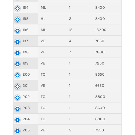
194
ML
1
8400
195
HL
2
8400
196
ML
15
13200
197
VE
4
7850
198
VE
7
7800
199
VE
1
7250
200
TO
1
8550
201
VE
1
6650
202
TO
1
8800
203
TO
1
8600
204
TO
1
8800
205
VE
5
7550