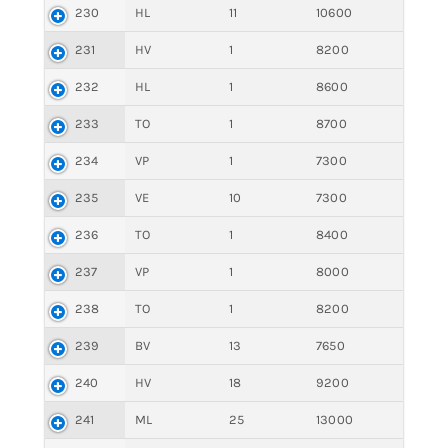
230
HL
11
10600
231
HV
1
8200
232
HL
1
8600
233
TO
1
8700
234
VP
1
7300
235
VE
10
7300
236
TO
1
8400
237
VP
1
8000
238
TO
1
8200
239
BV
13
7650
240
HV
18
9200
241
ML
25
13000