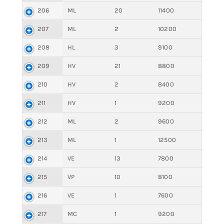
206
ML
20
11400
207
ML
2
10200
208
HL
3
9100
209
HV
21
8800
210
HV
2
8400
211
HV
1
9200
212
ML
2
9600
213
ML
1
12500
214
VE
13
7800
215
VP
10
8100
216
VE
1
7600
217
MC
1
9200