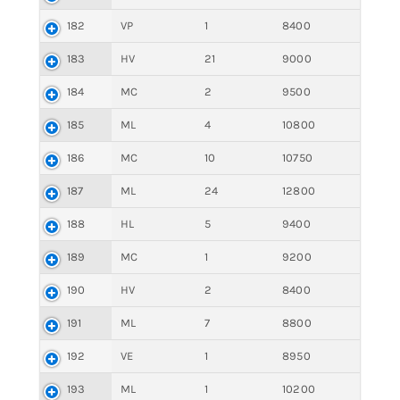
182
VP
1
8400
183
HV
21
9000
184
MC
2
9500
185
ML
4
10800
186
MC
10
10750
187
ML
24
12800
188
HL
5
9400
189
MC
1
9200
190
HV
2
8400
191
ML
7
8800
192
VE
1
8950
193
ML
1
10200