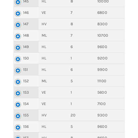
145
HL
8
10000
146
VE
7
6800
147
HV
8
8300
148
ML
7
10700
149
HL
6
9600
150
HL
1
9200
151
HL
6
9900
152
ML
5
11100
153
VE
1
5600
154
VE
1
7100
155
HV
20
9300
156
HL
5
9600
157
HV
8
8600