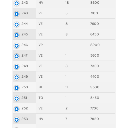
242
HV
18
8600
243
VE
5
7100
244
VE
8
7600
245
VE
3
6450
246
VP
1
8200
247
VE
1
5600
248
VE
3
7350
249
VE
1
4400
250
HL
11
9500
251
TO
1
8450
252
VE
2
7700
253
HV
7
7950