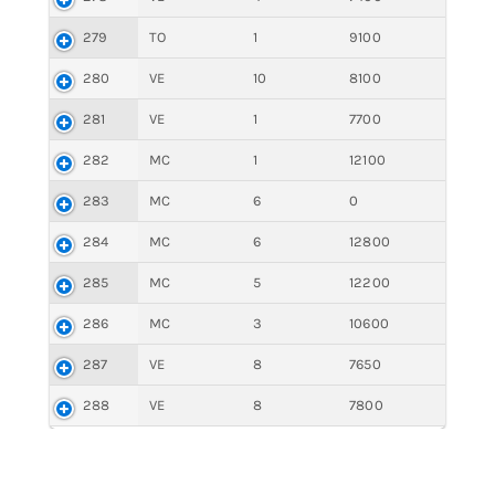
279
TO
1
9100
280
VE
10
8100
281
VE
1
7700
282
MC
1
12100
283
MC
6
0
284
MC
6
12800
285
MC
5
12200
286
MC
3
10600
287
VE
8
7650
288
VE
8
7800