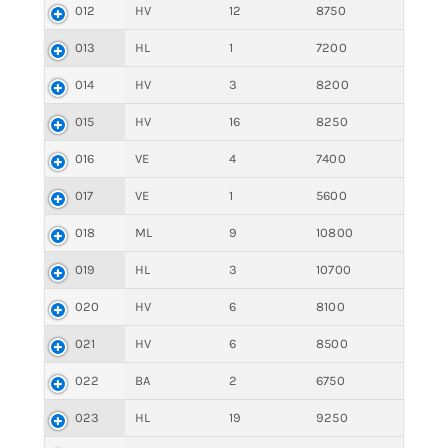
012
HV
12
8750
013
HL
1
7200
014
HV
3
8200
015
HV
16
8250
016
VE
4
7400
017
VE
1
5600
018
ML
9
10800
019
HL
3
10700
020
HV
6
8100
021
HV
6
8500
022
BA
2
6750
023
HL
19
9250