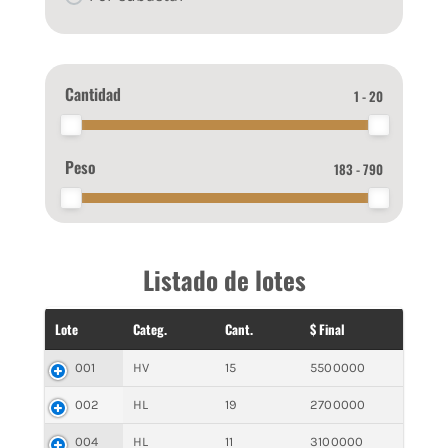
Cantidad
1 - 20
Peso
183 - 790
Listado de lotes
Lote
Categ.
Cant.
$ Final
001
HV
15
5500000
002
HL
19
2700000
004
HL
11
3100000