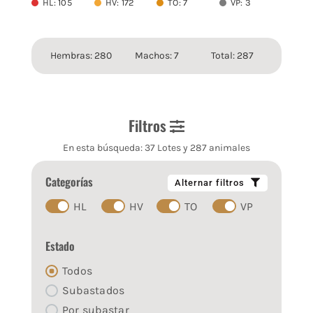
HL: 105
HV: 172
TO: 7
VP: 3
Hembras: 280
Machos: 7
Total: 287
Filtros
En esta búsqueda: 37 Lotes y 287 animales
Categorías
Alternar filtros
HL
HV
TO
VP
Estado
Todos
Subastados
Por subastar