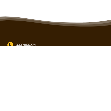
3002955274
informacion@cencogan.com
Kilómetro 12, vía Buenavista – Caucasia en Córdoba
Subasta virtual
PQRS
Calendario de eventos
Formularios
descargables
Pagos en linea
Términos y