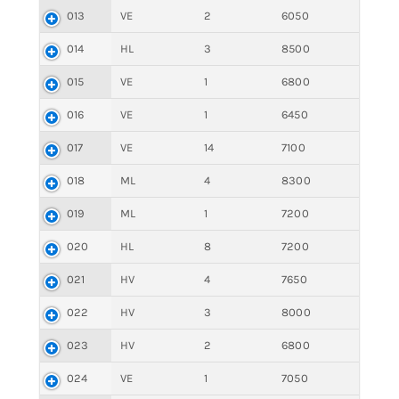
013
VE
2
6050
014
HL
3
8500
015
VE
1
6800
016
VE
1
6450
017
VE
14
7100
018
ML
4
8300
019
ML
1
7200
020
HL
8
7200
021
HV
4
7650
022
HV
3
8000
023
HV
2
6800
024
VE
1
7050