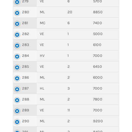
279
VE
6
5700
280
ML
20
8850
281
MC
6
7400
282
VE
1
5000
283
VE
1
6100
284
HV
1
7000
285
VE
2
6450
286
ML
2
6000
287
HL
3
7000
288
ML
2
7800
289
VE
11
7000
290
ML
2
9200
291
ML
2
8400