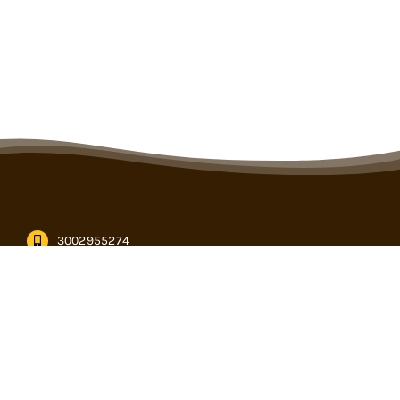
3002955274
informacion@cencogan.com
Kilómetro 12, vía Buenavista – Caucasia en Córdoba
Subasta virtual
PQRS