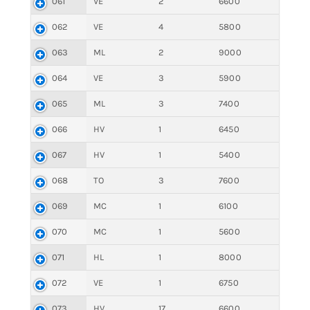
061
VE
2
6600
062
VE
4
5800
063
ML
2
9000
064
VE
3
5900
065
ML
3
7400
066
HV
1
6450
067
HV
1
5400
068
TO
3
7600
069
MC
1
6100
070
MC
1
5600
071
HL
1
8000
072
VE
1
6750
073
HV
17
6600