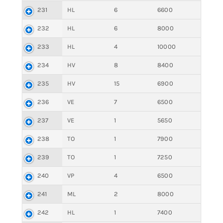
231
HL
6
6600
232
HL
6
8000
233
HL
4
10000
234
HV
8
8400
235
HV
15
6900
236
VE
7
6500
237
VE
1
5650
238
TO
1
7900
239
TO
1
7250
240
VP
4
6500
241
ML
2
8000
242
HL
1
7400