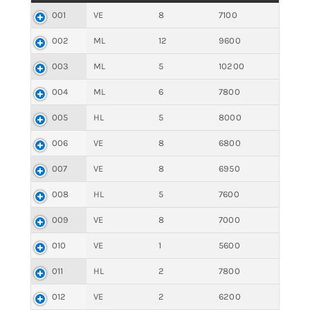
001
VE
8
7100
002
ML
12
9600
003
ML
5
10200
004
ML
6
7800
005
HL
5
8000
006
VE
8
6800
007
VE
8
6950
008
HL
5
7600
009
VE
8
7000
010
VE
1
5600
011
HL
2
7800
012
VE
2
6200