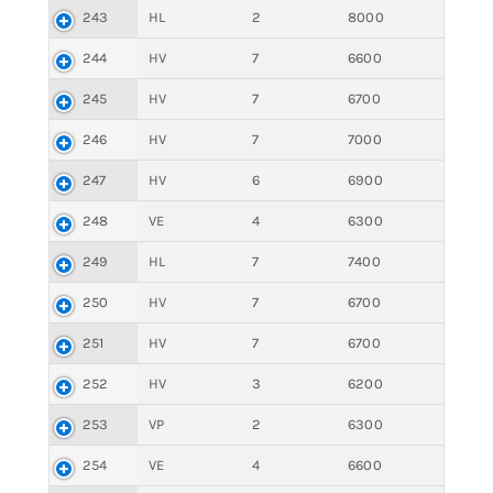
243
HL
2
8000
244
HV
7
6600
245
HV
7
6700
246
HV
7
7000
247
HV
6
6900
248
VE
4
6300
249
HL
7
7400
250
HV
7
6700
251
HV
7
6700
252
HV
3
6200
253
VP
2
6300
254
VE
4
6600