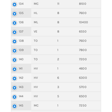
134
MC
11
8100
135
HL
8
7600
136
ML
8
10400
137
VE
8
6550
138
TO
1
7600
139
TO
1
7800
140
TO
2
7200
141
HV
1
4600
142
HV
6
6300
143
HV
3
5700
144
HV
5
6500
145
MC
1
7250