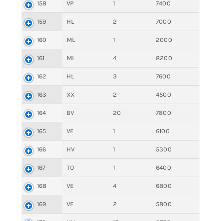
158
VP
1
7400
159
HL
2
7000
160
ML
1
2000
161
ML
4
8200
162
HL
3
7600
163
XX
2
4500
164
BV
20
7800
165
VE
1
6100
166
HV
1
5300
167
TO
1
6400
168
VE
4
6800
169
VE
2
5800