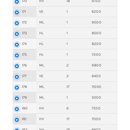
170
HV
18
9750
171
VE
1
6200
172
ML
1
9000
173
HL
1
8000
174
HL
1
8200
175
HL
1
7200
176
ML
2
9800
177
VE
2
6400
178
ML
17
11000
179
ML
1
5000
180
HV
6
7350
181
HV
17
7000
182
HV
19
6600