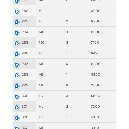
292
HL
1
3000
293
HL
2
8800
294
MC
18
8000
295
MC
8
7700
296
HV
1
6450
297
ML
5
8800
298
VE
1
5800
299
ML
8
9000
300
HV
3
6800
301
HL
2
7200
302
HV
1
5100
303
ML
1
1500