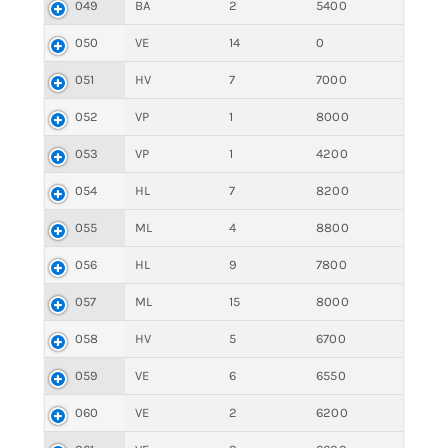
049
BA
2
5400
050
VE
14
0
051
HV
7
7000
052
VP
1
8000
053
VP
1
4200
054
HL
7
8200
055
ML
4
8800
056
HL
9
7800
057
ML
15
8000
058
HV
5
6700
059
VE
6
6550
060
VE
2
6200