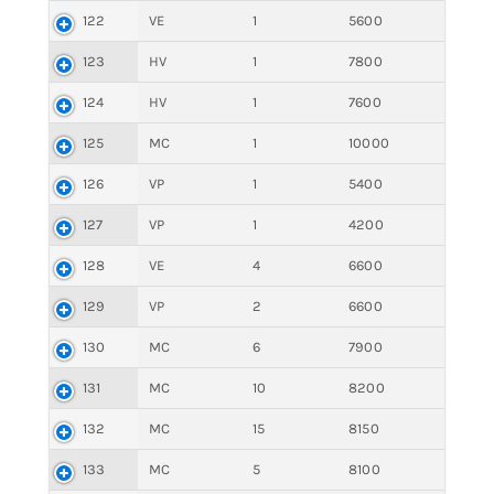
122
VE
1
5600
123
HV
1
7800
124
HV
1
7600
125
MC
1
10000
126
VP
1
5400
127
VP
1
4200
128
VE
4
6600
129
VP
2
6600
130
MC
6
7900
131
MC
10
8200
132
MC
15
8150
133
MC
5
8100