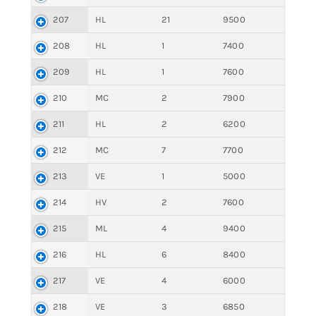
207
HL
21
9500
208
HL
1
7400
209
HL
1
7600
210
MC
2
7900
211
HL
2
6200
212
MC
7
7700
213
VE
1
5000
214
HV
2
7600
215
ML
4
9400
216
HL
6
8400
217
VE
4
6000
218
VE
3
6850