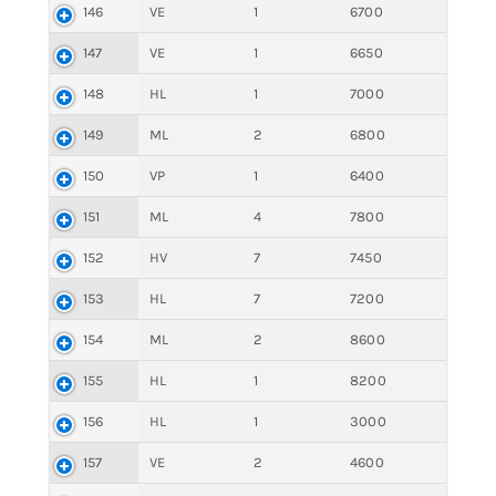
146
VE
1
6700
147
VE
1
6650
148
HL
1
7000
149
ML
2
6800
150
VP
1
6400
151
ML
4
7800
152
HV
7
7450
153
HL
7
7200
154
ML
2
8600
155
HL
1
8200
156
HL
1
3000
157
VE
2
4600