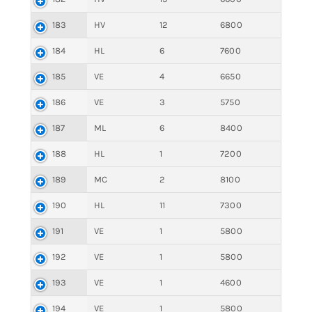
183
HV
12
6800
184
HL
6
7600
185
VE
4
6650
186
VE
3
5750
187
ML
6
8400
188
HL
1
7200
189
MC
2
8100
190
HL
11
7300
191
VE
1
5800
192
VE
1
5800
193
VE
1
4600
194
VE
1
5800