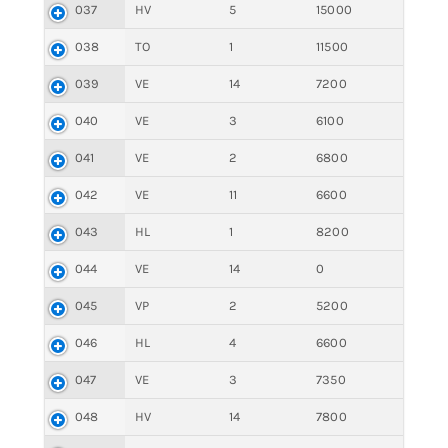
037
HV
5
15000
038
TO
1
11500
039
VE
14
7200
040
VE
3
6100
041
VE
2
6800
042
VE
11
6600
043
HL
1
8200
044
VE
14
0
045
VP
2
5200
046
HL
4
6600
047
VE
3
7350
048
HV
14
7800