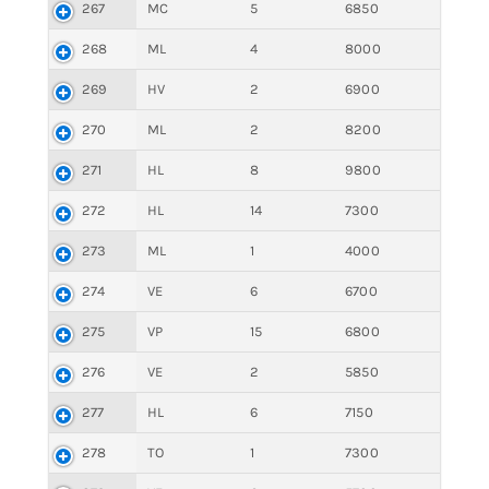
267
MC
5
6850
268
ML
4
8000
269
HV
2
6900
270
ML
2
8200
271
HL
8
9800
272
HL
14
7300
273
ML
1
4000
274
VE
6
6700
275
VP
15
6800
276
VE
2
5850
277
HL
6
7150
278
TO
1
7300