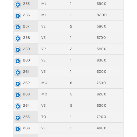
255
ML
1
6900
256
ML
1
8200
257
VE
2
5800
258
VE
1
5700
259
VP
2
5800
260
VE
1
6300
261
VE
1
6000
262
MC
9
7500
263
MC
5
6200
264
VE
5
6200
265
TO
1
7200
266
VE
1
4800