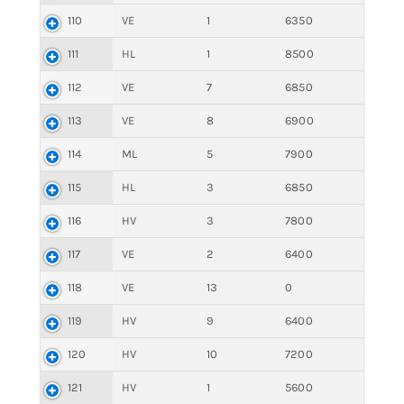
110
VE
1
6350
111
HL
1
8500
112
VE
7
6850
113
VE
8
6900
114
ML
5
7900
115
HL
3
6850
116
HV
3
7800
117
VE
2
6400
118
VE
13
0
119
HV
9
6400
120
HV
10
7200
121
HV
1
5600