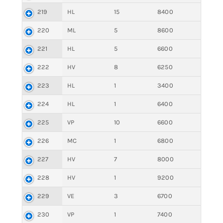
219
HL
15
8400
220
ML
5
8600
221
HL
5
6600
222
HV
8
6250
223
HL
1
3400
224
HL
1
6400
225
VP
10
6600
226
MC
1
6800
227
HV
7
8000
228
HV
1
9200
229
VE
3
6700
230
VP
1
7400