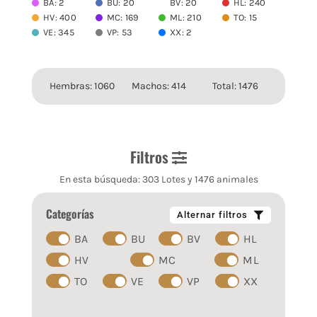
BA: 2
BU: 20
BV: 20
HL: 240
HV: 400
MC: 169
ML: 210
TO: 15
VE: 345
VP: 53
XX: 2
Hembras: 1060
Machos: 414
Total: 1476
Filtros
En esta búsqueda: 303 Lotes y 1476 animales
Categorías
Alternar filtros
BA
BU
BV
HL
HV
MC
ML
TO
VE
VP
XX