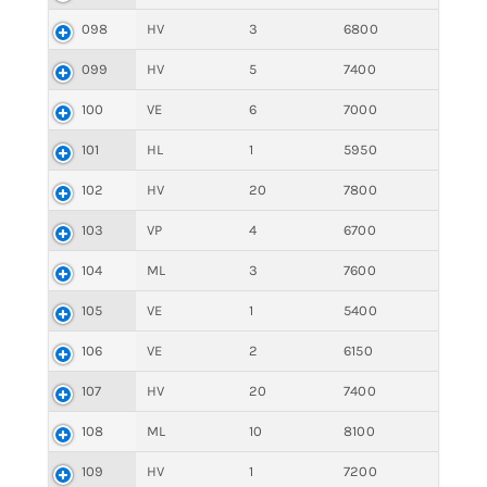
098
HV
3
6800
099
HV
5
7400
100
VE
6
7000
101
HL
1
5950
102
HV
20
7800
103
VP
4
6700
104
ML
3
7600
105
VE
1
5400
106
VE
2
6150
107
HV
20
7400
108
ML
10
8100
109
HV
1
7200