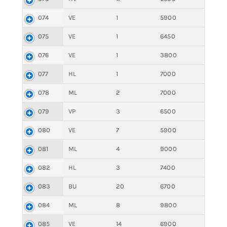
074
VE
1
5900
075
VE
1
6450
076
VE
1
3800
077
HL
1
7000
078
ML
2
7000
079
VP
3
6500
080
VE
7
5900
081
ML
4
9000
082
HL
3
7400
083
BU
20
6700
084
ML
8
9800
085
VE
14
6900