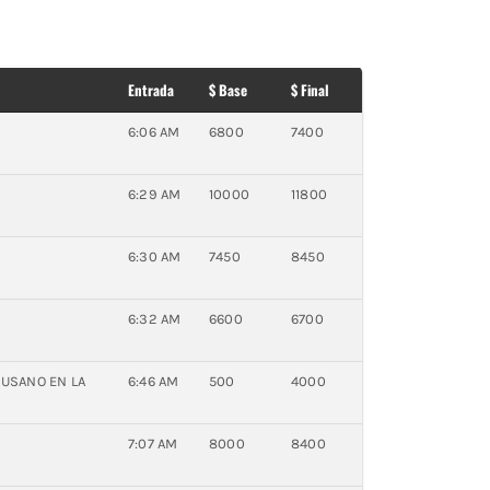
Entrada
$ Base
$ Final
6:06 AM
6800
7400
6:29 AM
10000
11800
6:30 AM
7450
8450
6:32 AM
6600
6700
GUSANO EN LA
6:46 AM
500
4000
7:07 AM
8000
8400