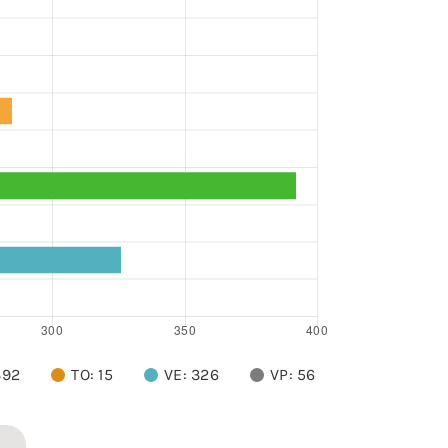
392
TO: 15
VE: 326
VP: 56