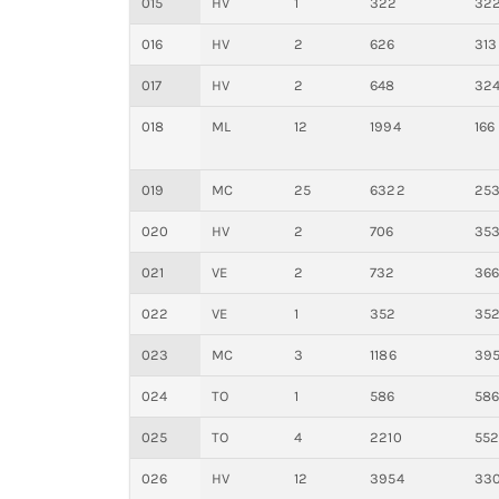
015
HV
1
322
32
016
HV
2
626
313
017
HV
2
648
32
018
ML
12
1994
166
019
MC
25
6322
25
020
HV
2
706
35
021
VE
2
732
36
022
VE
1
352
35
023
MC
3
1186
39
024
TO
1
586
58
025
TO
4
2210
55
026
HV
12
3954
33