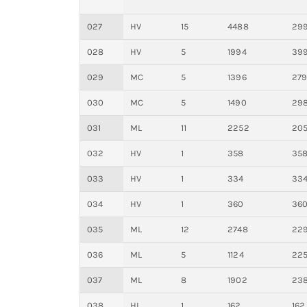
027
HV
15
4488
29
028
HV
5
1994
39
029
MC
5
1396
27
030
MC
5
1490
29
031
ML
11
2252
20
032
HV
1
358
35
033
HV
1
334
33
034
HV
1
360
36
035
ML
12
2748
22
036
ML
5
1124
22
037
ML
8
1902
23
038
HL
1
162
162