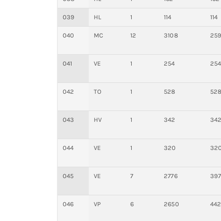
039
HL
1
114
114
040
MC
12
3108
25
041
VE
1
254
25
042
TO
1
528
52
043
HV
1
342
34
044
VE
1
320
32
045
VE
7
2776
39
046
VP
6
2650
44