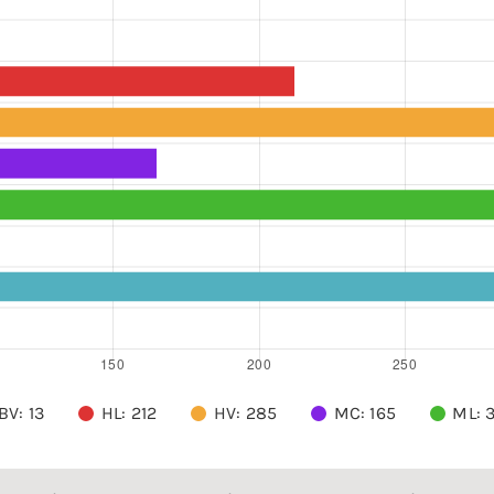
BV: 13
HL: 212
HV: 285
MC: 165
ML: 