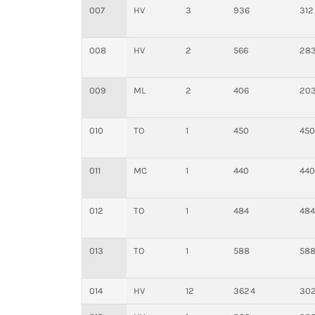
007
HV
3
936
312
008
HV
2
566
28
009
ML
2
406
20
010
TO
1
450
45
011
MC
1
440
44
012
TO
1
484
48
013
TO
1
588
58
014
HV
12
3624
30