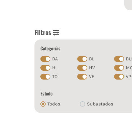
Filtros
Categorías
BA
BL
BU
HL
HV
M
TO
VE
VP
Estado
Todos
Subastados