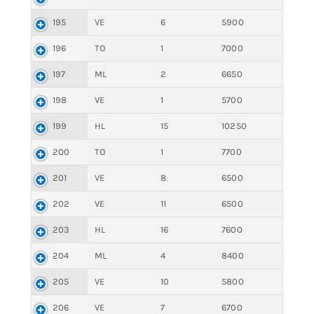
195
VE
6
5900
196
TO
1
7000
197
ML
2
6650
198
VE
1
5700
199
HL
15
10250
200
TO
1
7700
201
VE
8
6500
202
VE
11
6500
203
HL
16
7600
204
ML
4
8400
205
VE
10
5800
206
VE
7
6700