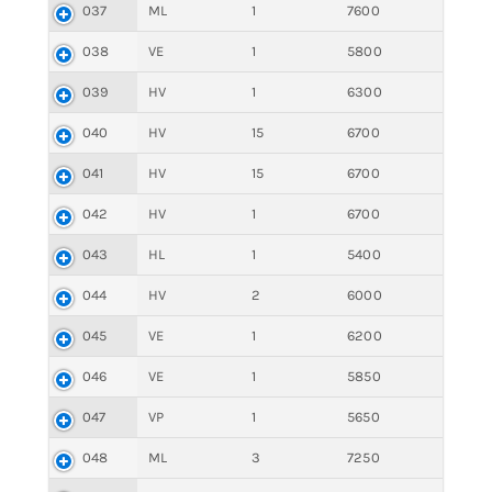
037
ML
1
7600
038
VE
1
5800
039
HV
1
6300
040
HV
15
6700
041
HV
15
6700
042
HV
1
6700
043
HL
1
5400
044
HV
2
6000
045
VE
1
6200
046
VE
1
5850
047
VP
1
5650
048
ML
3
7250