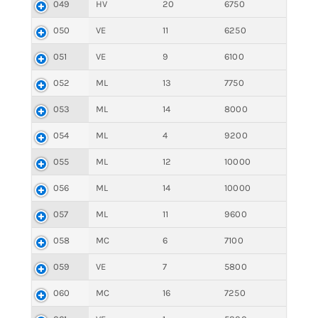
049
HV
20
6750
050
VE
11
6250
051
VE
9
6100
052
ML
13
7750
053
ML
14
8000
054
ML
4
9200
055
ML
12
10000
056
ML
14
10000
057
ML
11
9600
058
MC
6
7100
059
VE
7
5800
060
MC
16
7250