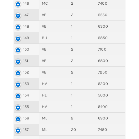
146
MC
2
7400
147
VE
2
5550
148
VE
1
6300
149
BU
1
5850
150
VE
2
7100
151
VE
2
6800
152
VE
2
7250
153
HV
1
5200
154
HL
1
5000
155
HV
1
5400
156
ML
2
6900
157
ML
20
7450