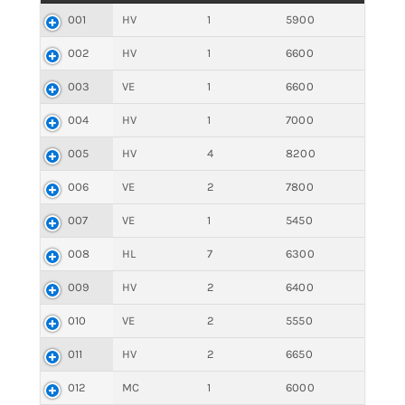
001
HV
1
5900
002
HV
1
6600
003
VE
1
6600
004
HV
1
7000
005
HV
4
8200
006
VE
2
7800
007
VE
1
5450
008
HL
7
6300
009
HV
2
6400
010
VE
2
5550
011
HV
2
6650
012
MC
1
6000