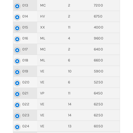
013
MC
2
7200
014
HV
2
6750
015
XX
11
4000
016
ML
4
9600
017
MC
2
6400
018
ML
6
6600
019
VE
10
5900
020
VE
6
5250
021
VP
11
6450
022
VE
14
6250
023
VE
14
6250
024
VE
13
6050