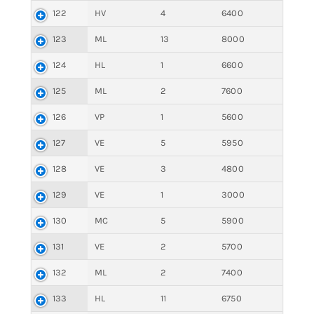
122
HV
4
6400
123
ML
13
8000
124
HL
1
6600
125
ML
2
7600
126
VP
1
5600
127
VE
5
5950
128
VE
3
4800
129
VE
1
3000
130
MC
5
5900
131
VE
2
5700
132
ML
2
7400
133
HL
11
6750