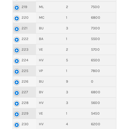
219
ML
2
7500
220
MC
1
6800
221
BU
3
7300
222
BA
1
5500
223
VE
2
5700
224
HV
5
6500
225
VP
1
7800
226
BU
9
0
227
BV
3
6800
228
HV
3
5600
229
VE
1
5450
230
HV
4
6200