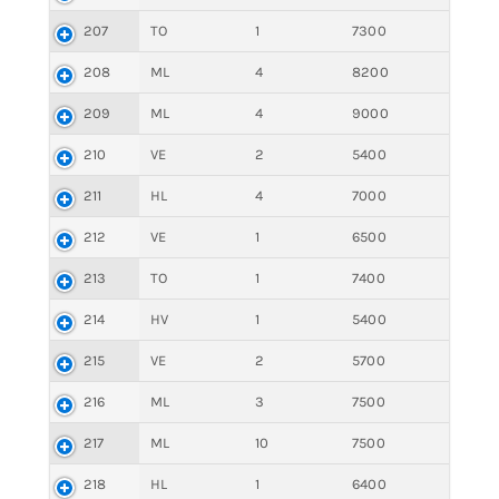
207
TO
1
7300
208
ML
4
8200
209
ML
4
9000
210
VE
2
5400
211
HL
4
7000
212
VE
1
6500
213
TO
1
7400
214
HV
1
5400
215
VE
2
5700
216
ML
3
7500
217
ML
10
7500
218
HL
1
6400