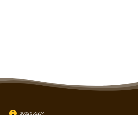
3002955274
informacion@cencogan.com
Kilómetro 12, vía Buenavista – Caucasia en Córdoba