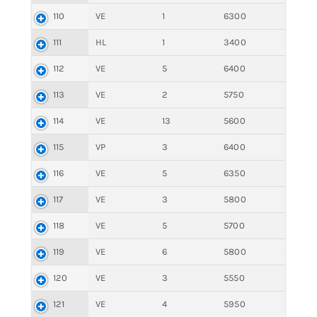
110
VE
1
6300
111
HL
1
3400
112
VE
5
6400
113
VE
2
5750
114
VE
13
5600
115
VP
3
6400
116
VE
5
6350
117
VE
3
5800
118
VE
5
5700
119
VE
6
5800
120
VE
3
5550
121
VE
4
5950