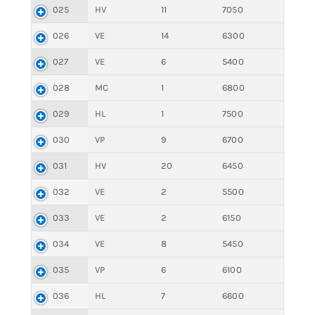
025
HV
11
7050
026
VE
14
6300
027
VE
6
5400
028
MC
1
6800
029
HL
1
7500
030
VP
9
6700
031
HV
20
6450
032
VE
2
5500
033
VE
2
6150
034
VE
8
5450
035
VP
6
6100
036
HL
7
6600