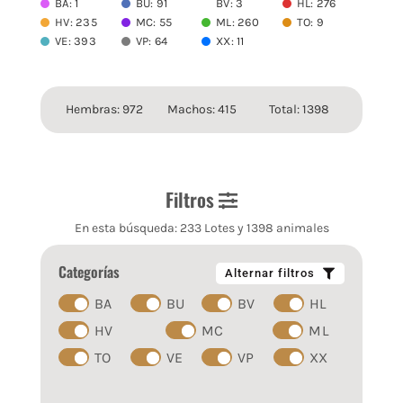
BA: 1
BU: 91
BV: 3
HL: 276
HV: 235
MC: 55
ML: 260
TO: 9
VE: 393
VP: 64
XX: 11
Hembras: 972
Machos: 415
Total: 1398
Filtros
En esta búsqueda: 233 Lotes y 1398 animales
Categorías
Alternar filtros
BA
BU
BV
HL
HV
MC
ML
TO
VE
VP
XX